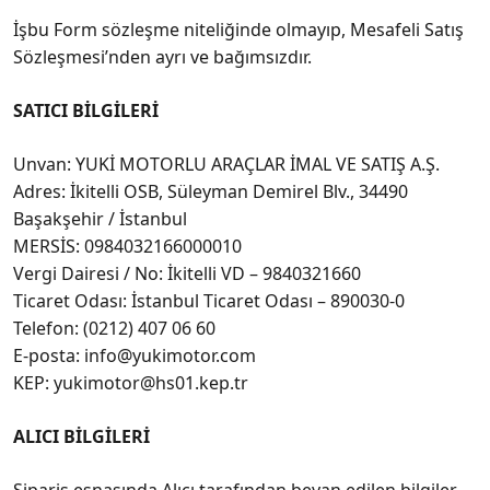
İşbu Form sözleşme niteliğinde olmayıp, Mesafeli Satış
Sözleşmesi’nden ayrı ve bağımsızdır.
SATICI BİLGİLERİ
Unvan: YUKİ MOTORLU ARAÇLAR İMAL VE SATIŞ A.Ş.
Adres: İkitelli OSB, Süleyman Demirel Blv., 34490
Başakşehir / İstanbul
MERSİS: 0984032166000010
Vergi Dairesi / No: İkitelli VD – 9840321660
Ticaret Odası: İstanbul Ticaret Odası – 890030-0
Telefon: (0212) 407 06 60
E-posta: info@yukimotor.com
KEP: yukimotor@hs01.kep.tr
ALICI BİLGİLERİ
Sipariş esnasında Alıcı tarafından beyan edilen bilgiler