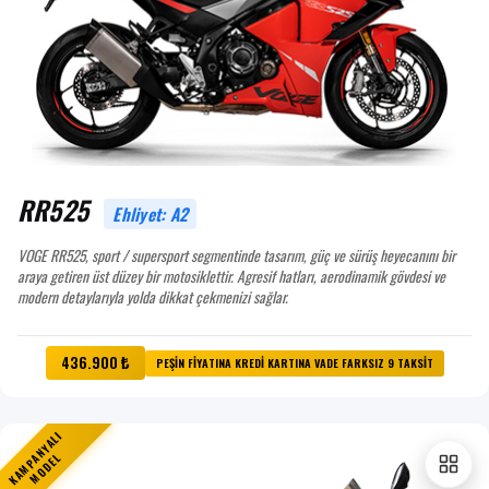
RR525
Ehliyet: A2
VOGE RR525, sport / supersport segmentinde tasarım, güç ve sürüş heyecanını bir
araya getiren üst düzey bir motosiklettir. Agresif hatları, aerodinamik gövdesi ve
modern detaylarıyla yolda dikkat çekmenizi sağlar.
436.900 ₺
PEŞİN FİYATINA KREDİ KARTINA VADE FARKSIZ 9 TAKSİT
KAMPANYALI
MODEL