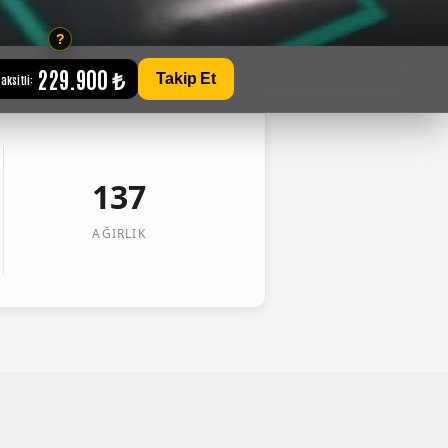
229.900 ₺
Takip Et
aksitli:
137
AĞIRLIK