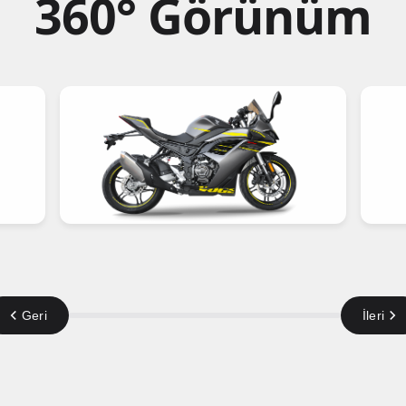
360° Görünüm
Geri
İleri