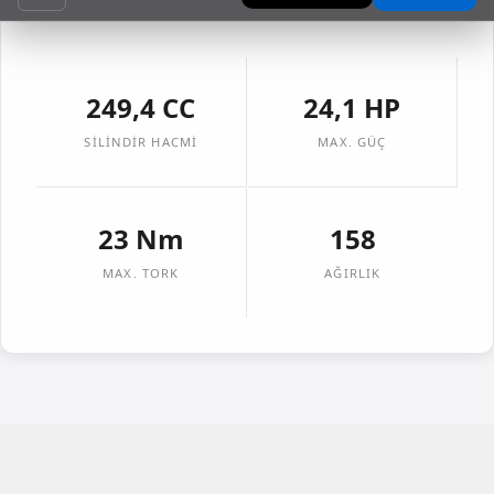
ÖZET
249,4 CC
24,1 HP
ÖZELLIKLER
SILINDIR HACMI
MAX. GÜÇ
RENKLER
GALERI
23 Nm
158
VIDEO
MAX. TORK
AĞIRLIK
TANITIM
KILAVUZ
TEKNIK