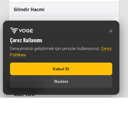
Silindir Hacmi
249,4 CC
×
Sıkıştırma Oranı
Çerez Kullanımı
Deneyiminizi geliştirmek için çerezler kullanıyoruz.
Çerez
11.4:1
Politikası
Max. Güç
Kabul Et
24,1 HP/7500rpm
Reddet
MESAJ BIRAKIN
Max. Tork
23 Nm / 6000rpm
Çalıştırma