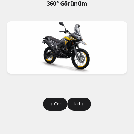
360° Görünüm
Geri
İleri