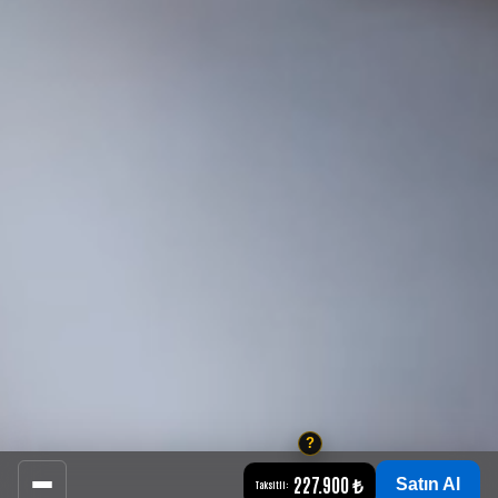
227.900 ₺
Satın Al
Taksitli: