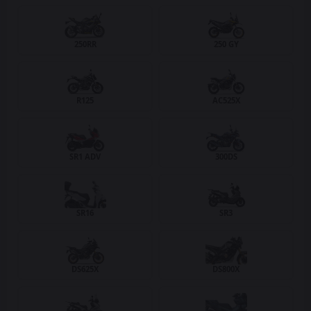
250RR
250 GY
R125
AC525X
SR1 ADV
300DS
SR16
SR3
DS625X
DS800X