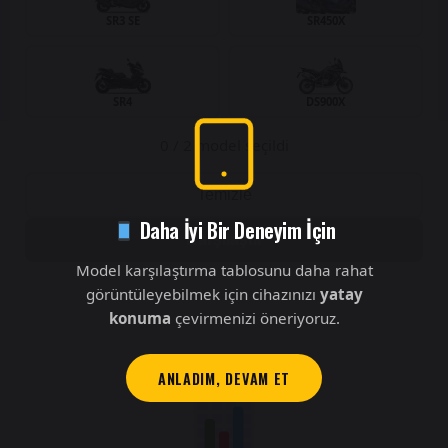
SR3 SE
SR450X
SR4
DS900X
0
/ 2 model seçildi
Temizle
Daha İyi Bir Deneyim İçin
Karşılaştır
Model karşılaştırma tablosunu daha rahat
görüntüleyebilmek için cihazınızı
yatay
konuma
çevirmenizi öneriyoruz.
ANLADIM, DEVAM ET