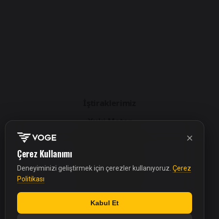
İştiraklerimiz
Yuki Motor
Voge Türkiye
×
Benda Türkiye
Çerez Kullanımı
Souo Türkiye
Deneyiminizi geliştirmek için çerezler kullanıyoruz.
Çerez
Yuki Yedek Parça
Politikası
Bilgilendirme
Kabul Et
Tanımlama Bilgileri (Çerezler)